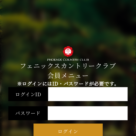
ゴルフ
ウエディング
ショップ
会員のご案内
ホテル一覧を見る
客室一覧を見る
施設案内を見る
フェニックスカントリークラブ
ホテル一覧
会員メニュー
ログインにはID・パスワードが必要です。
ログインID
フェニックス・
シーガイア・
オーシャン・タワー
パスワード
ログイン
広大なリゾートで大人時間