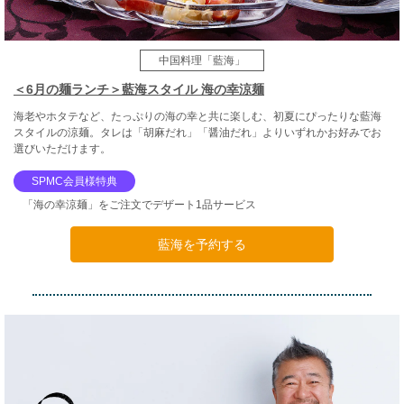
中国料理「藍海」
＜6月の麺ランチ＞藍海スタイル 海の幸涼麺
海老やホタテなど、たっぷりの海の幸と共に楽しむ、初夏にぴったりな藍海
スタイルの涼麺。タレは「胡麻だれ」「醤油だれ」よりいずれかお好みでお
選びいただけます。
SPMC会員様特典
「海の幸涼麺」をご注文でデザート1品サービス
藍海を予約する