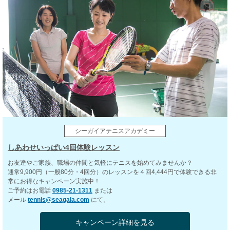
シーガイアテニスアカデミー
しあわせいっぱい4回体験レッスン
お友達やご家族、職場の仲間と気軽にテニスを始めてみませんか？
通常9,900円（一般80分・4回分）のレッスンを４回4,444円で体験できる非
常にお得なキャンペーン実施中！
ご予約はお電話
0985-21-1311
または
メール
tennis@seagaia.com
にて。
キャンペーン詳細を見る