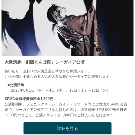
大衆演劇「劇団とんぼ座」シーガイア公演
笑いあり、涙ありの人情芝居と華やかな舞踊ショー。
世代を問わず楽しめる人気の大衆演劇がシーガイアに登場します。
■公演日時
2026年6月1日（月）～4日（木）、13日（土）～17日（水）
SPMC会員様優待料金1,500円
公演期間中、フェニックス・シーガイア・リゾート内にご宿泊のSPMC会員
様で、シーガイア公式アプリをお持ちの方は、通常前売り券2,500円/当日券
3,000円のところ、公演チケットを1,500円でご購入いただけます！
詳細を見る