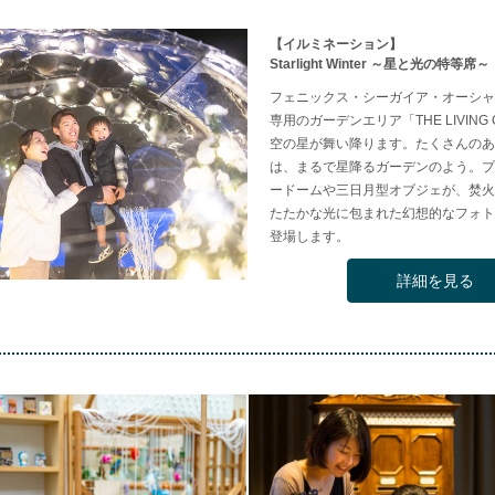
【イルミネーション】
Starlight Winter ～星と光の特等席～
フェニックス・シーガイア・オーシャ
専用のガーデンエリア「THE LIVING
空の星が舞い降ります。たくさんのあ
は、まるで星降るガーデンのよう。プ
ードームや三日月型オブジェが、焚火
たたかな光に包まれた幻想的なフォト
登場します。
詳細を見る