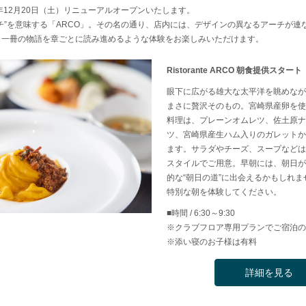
5年12月20日（土）リニューアルオープンいたします。
チ”を意味する「ARCO」。その名の通り、店内には、デザインの異なるアーチが連
。一冊の物語を章ごとに読み進めるような体験をお楽しみいただけます。
Ristorante ARCO 朝食提供スタート
眼下に広がる雄大な太平洋を眺めなが
まさに贅沢そのもの。宮崎県産卵を使
料理は、プレーンオムレツ、佐土原ナ
ツ、宮崎県産生ハム入りのガレットか
ます。サラダやチーズ、スープなどは
スタイルでご用意。早朝には、朝日が
的な“朝日の道”に出会えるかもしれ
特別な朝を体験してください。
■時間 / 6:30～9:30
※クラブフロア専用プランでご宿泊の
※添い寝のお子様は有料
詳細を見る