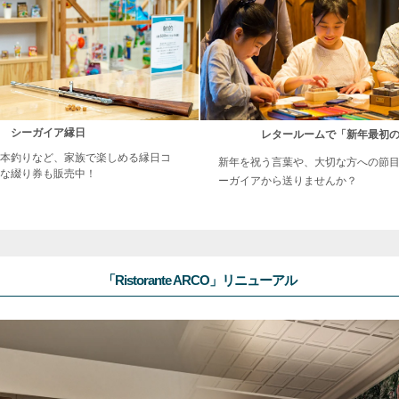
シーガイア縁日
レタールームで「新年最初
本釣りなど、家族で楽しめる縁日コ
新年を祝う言葉や、大切な方への節
な綴り券も販売中！
ーガイアから送りませんか？
「Ristorante ARCO」リニューアル