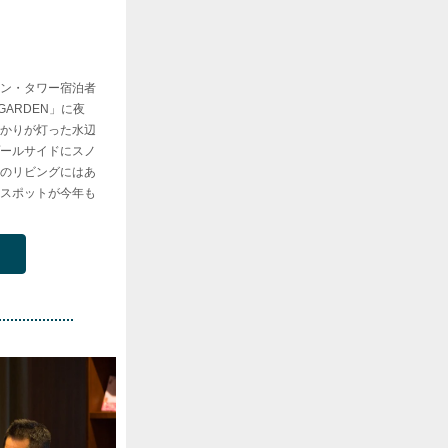
ン・タワー宿泊者
 GARDEN」に夜
かりが灯った水辺
ールサイドにスノ
のリビングにはあ
スポットが今年も